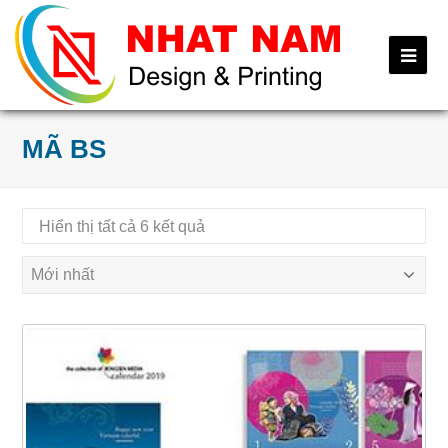
Ope
Mob
Me
MÃ BS
Được
Hiển thị tất cả 6 kết quả
sắp
xếp
theo
mới
nhất