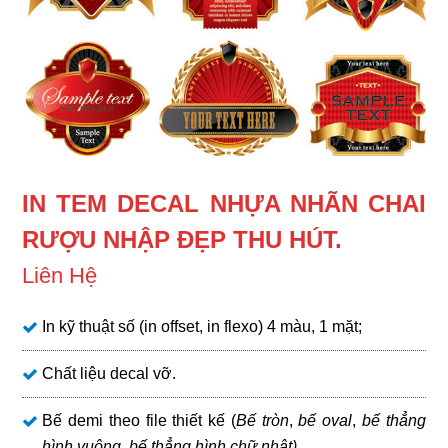
IN TEM DECAL NHỰA NHÃN CHAI
RƯỢU NHẬP ĐẸP THU HÚT.
Liên Hệ
In kỹ thuật số (in offset, in flexo) 4 màu, 1 mặt;
Chất liệu decal vỡ.
Bế demi theo file thiết kế (
Bế tròn
,
bế oval
,
bế thẳng
hình vuông
,
bế thẳng hình chữ nhật)
.