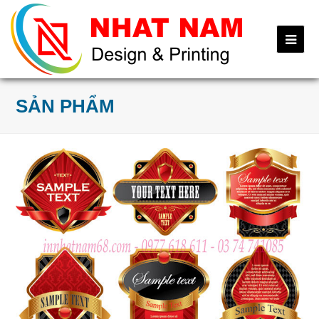
Ope
Mob
Me
SẢN PHẨM