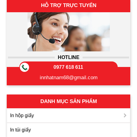
HỖ TRỢ TRỰC TUYẾN
HOTLINE
0977 618 611
innhatnam68@gmail.com
DANH MỤC SẢN PHẨM
In hộp giấy
In túi giấy