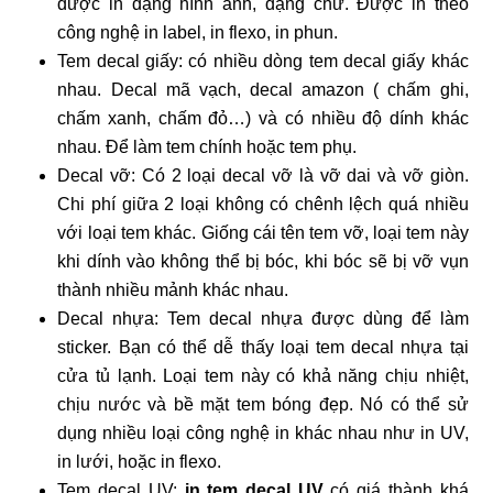
được in dạng hình ảnh, dạng chữ. Được in theo
công nghệ in label, in flexo, in phun.
Tem decal giấy: có nhiều dòng tem decal giấy khác
nhau. Decal mã vạch, decal amazon ( chấm ghi,
chấm xanh, chấm đỏ…) và có nhiều độ dính khác
nhau. Để làm tem chính hoặc tem phụ.
Decal vỡ: Có 2 loại decal vỡ là vỡ dai và vỡ giòn.
Chi phí giữa 2 loại không có chênh lệch quá nhiều
với loại tem khác. Giống cái tên tem vỡ, loại tem này
khi dính vào không thể bị bóc, khi bóc sẽ bị vỡ vụn
thành nhiều mảnh khác nhau.
Decal nhựa: Tem decal nhựa được dùng để làm
sticker. Bạn có thể dễ thấy loại tem decal nhựa tại
cửa tủ lạnh. Loại tem này có khả năng chịu nhiệt,
chịu nước và bề mặt tem bóng đẹp. Nó có thể sử
dụng nhiều loại công nghệ in khác nhau như in UV,
in lưới, hoặc in flexo.
Tem decal UV:
in tem decal UV
có giá thành khá