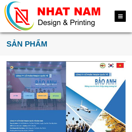
Ope
Mob
Me
SẢN PHẨM