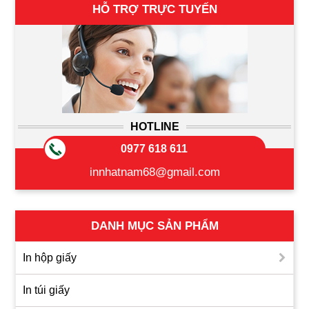
HỖ TRỢ TRỰC TUYẾN
HOTLINE
0977 618 611
innhatnam68@gmail.com
DANH MỤC SẢN PHẨM
In hộp giấy
In túi giấy