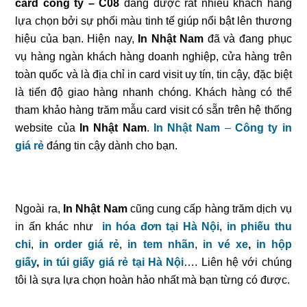
card công ty – C08
đang được rất nhiều khách hàng
lựa chọn bởi sự phối màu tinh tế giúp nổi bật lên thương
hiệu của bạn. Hiện nay,
In Nhật Nam
đã và đang phục
vụ hàng ngàn khách hàng doanh nghiệp, cửa hàng trên
toàn quốc và là địa chỉ in card visit uy tín, tin cậy, đặc biệt
là tiến độ giao hàng nhanh chóng. Khách hàng có thể
tham khảo hàng trăm mẫu card visit có sẵn trên hệ thống
website của
In Nhật Nam
.
In Nhật Nam
–
Công ty in
giá rẻ
đáng tin cậy dành cho bạn.
Ngoài ra,
In Nhật Nam
cũng cung cấp hàng trăm dịch vụ
in ấn khác như
in hóa đơn tại Hà Nội
,
in phiếu thu
chi
,
in order giá rẻ
,
in tem nhãn
,
in vé xe
,
in hộp
giấy
,
in túi giấy giá rẻ tại Hà Nội
…. Liên hệ với chúng
tôi là sựa lựa chọn hoàn hảo nhất mà bạn từng có được.