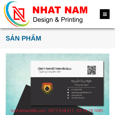
Ope
Mob
Me
SẢN PHẨM